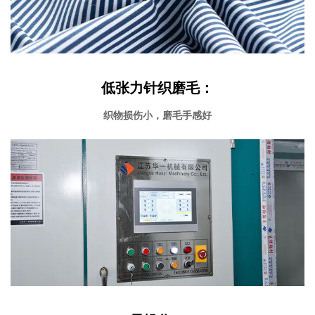
低张力针织磨毛：
织物损伤小，磨毛手感好