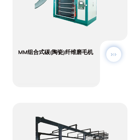
MM组合式碳(陶瓷)纤维磨毛机