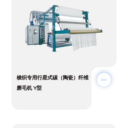
梭织专用行星式碳（陶瓷）纤维
磨毛机 Y型