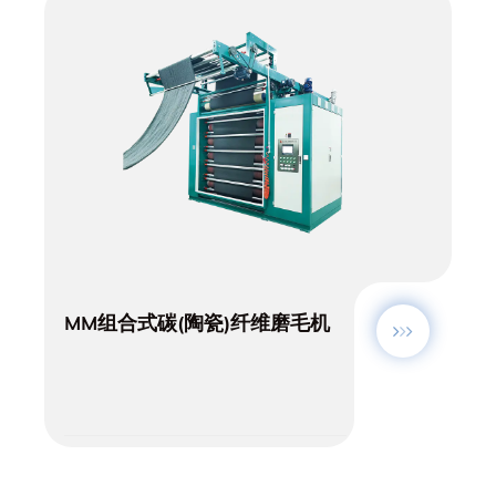
MM组合式碳(陶瓷)纤维磨毛机