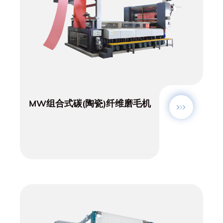
MW组合式碳(陶瓷)纤维磨毛机