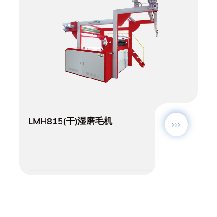
LMH815(干)湿磨毛机