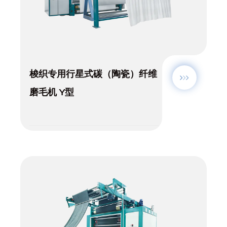
梭织专用行星式碳（陶瓷）纤维
磨毛机 Y型